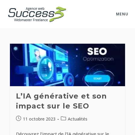
Skip
to
MENU
content
L’IA générative et son
impact sur le SEO
Publication
Post
11 octobre 2023
Actualités
publiée :
category:
Découvrez l'impact de l'IA générative sur le